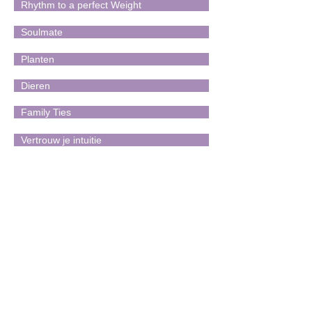
Rhythm to a perfect Weight
Soulmate
Planten
Dieren
Family Ties
Vertrouw je intuitie
You And Your Significant Other
You And The Creator
You And Your Inner Circle
You And The Earth
Oneindige Downloads
Healer Heal ThySelf