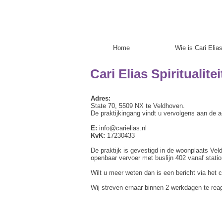
Home
Wie is Cari Elia
Cari Elias Spiritualit
Adres:
State 70, 5509 NX te Veldhoven.
De praktijkingang vindt u vervolgens aan de a
E:
info@carielias.nl
KvK:
17230433
De praktijk is gevestigd in de woonplaats Vel
openbaar vervoer met buslijn 402 vanaf stati
Wilt u meer weten dan is een bericht via het 
Wij streven ernaar binnen 2 werkdagen te rea